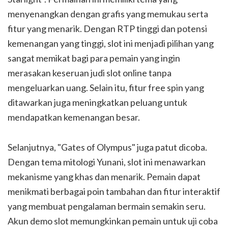
menyenangkan dengan grafis yang memukau serta
fitur yang menarik. Dengan RTP tinggi dan potensi
kemenangan yang tinggi, slot ini menjadi pilihan yang
sangat memikat bagi para pemain yang ingin
merasakan keseruan judi slot online tanpa
mengeluarkan uang. Selain itu, fitur free spin yang
ditawarkan juga meningkatkan peluang untuk
mendapatkan kemenangan besar.
Selanjutnya, "Gates of Olympus" juga patut dicoba.
Dengan tema mitologi Yunani, slot ini menawarkan
mekanisme yang khas dan menarik. Pemain dapat
menikmati berbagai poin tambahan dan fitur interaktif
yang membuat pengalaman bermain semakin seru.
Akun demo slot memungkinkan pemain untuk uji coba