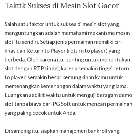
Taktik Sukses di Mesin Slot Gacor
Salah satu faktor untuk sukses di mesin slot yang
menguntungkan adalah memahami mekanisme mesin
slot itu sendiri. Setiap jenis permainan memiliki ciri
khas dan Return to Player (return to player) yang
berbeda. Oleh karena itu, penting untuk menentukan
slot dengan RTP tinggi, karena semakin tinggi return
to player, semakin besar kemungkinan kamu untuk
memenangkan kemenangan dalam waktu yang lama.
Luangkan sedikit waktu untuk menguji beragam demo
slot tanpa biaya dari PG Soft untuk mencari permainan
yang paling cocok untuk Anda.
Di samping itu, siapkan manajemen bankroll yang