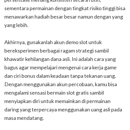
sementara permainan dengan tingkat risiko tinggi bisa
menawarkan hadiah besar besar namun dengan yang
yang lebih.
Akhirnya, gunakanlah akun demo slot untuk
bereksperimen berbagai ragam strategi sambil
khawatir kehilangan dana asli. Ini adalah cara yang
bagus agar mempelajari mengenai cara kerja game
dan ciri bonus dalam keadaan tanpa tekanan uang.
Dengan menggunakan akun percobaan, kamu bisa
mengalami sensasi bermain slot gratis sambil
menyiapkan diri untuk memainkan di permainan
daring yang terpercaya menggunakan uang asli pada
masa mendatang.