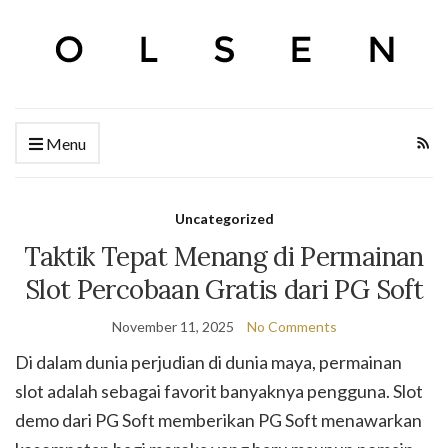
Menu
Uncategorized
Taktik Tepat Menang di Permainan
Slot Percobaan Gratis dari PG Soft
November 11, 2025
No Comments
Di dalam dunia perjudian di dunia maya, permainan
slot adalah sebagai favorit banyaknya pengguna. Slot
demo dari PG Soft memberikan PG Soft menawarkan