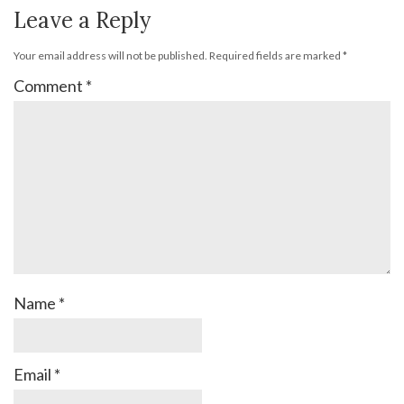
Leave a Reply
Your email address will not be published.
Required fields are marked
*
Comment
*
Name
*
Email
*