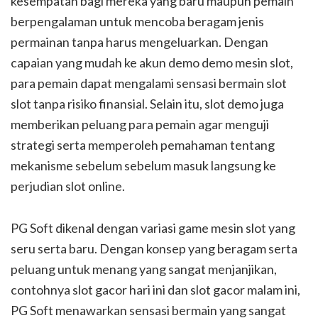
kesempatan bagi mereka yang baru maupun pemain
berpengalaman untuk mencoba beragam jenis
permainan tanpa harus mengeluarkan. Dengan
capaian yang mudah ke akun demo demo mesin slot,
para pemain dapat mengalami sensasi bermain slot
slot tanpa risiko finansial. Selain itu, slot demo juga
memberikan peluang para pemain agar menguji
strategi serta memperoleh pemahaman tentang
mekanisme sebelum sebelum masuk langsung ke
perjudian slot online.
PG Soft dikenal dengan variasi game mesin slot yang
seru serta baru. Dengan konsep yang beragam serta
peluang untuk menang yang sangat menjanjikan,
contohnya slot gacor hari ini dan slot gacor malam ini,
PG Soft menawarkan sensasi bermain yang sangat