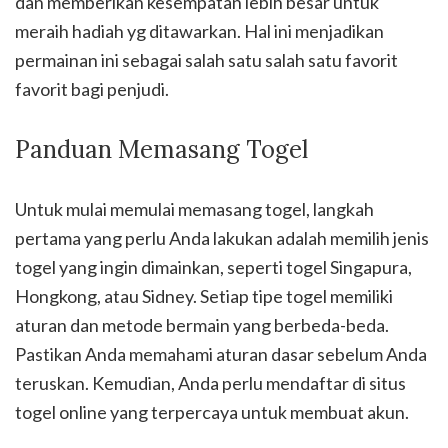
dan memberikan kesempatan lebih besar untuk
meraih hadiah yg ditawarkan. Hal ini menjadikan
permainan ini sebagai salah satu salah satu favorit
favorit bagi penjudi.
Panduan Memasang Togel
Untuk mulai memulai memasang togel, langkah
pertama yang perlu Anda lakukan adalah memilih jenis
togel yang ingin dimainkan, seperti togel Singapura,
Hongkong, atau Sidney. Setiap tipe togel memiliki
aturan dan metode bermain yang berbeda-beda.
Pastikan Anda memahami aturan dasar sebelum Anda
teruskan. Kemudian, Anda perlu mendaftar di situs
togel online yang terpercaya untuk membuat akun.