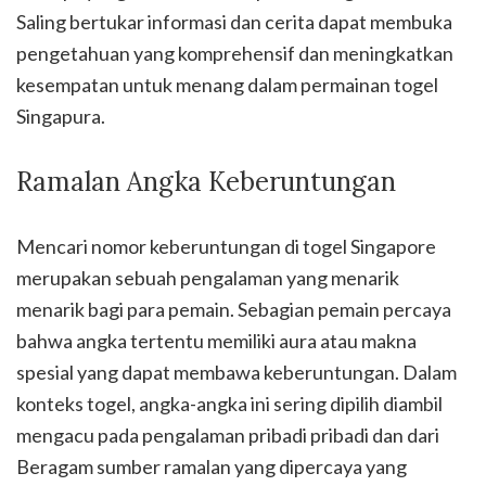
Saling bertukar informasi dan cerita dapat membuka
pengetahuan yang komprehensif dan meningkatkan
kesempatan untuk menang dalam permainan togel
Singapura.
Ramalan Angka Keberuntungan
Mencari nomor keberuntungan di togel Singapore
merupakan sebuah pengalaman yang menarik
menarik bagi para pemain. Sebagian pemain percaya
bahwa angka tertentu memiliki aura atau makna
spesial yang dapat membawa keberuntungan. Dalam
konteks togel, angka-angka ini sering dipilih diambil
mengacu pada pengalaman pribadi pribadi dan dari
Beragam sumber ramalan yang dipercaya yang