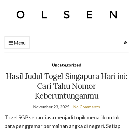
Menu
Uncategorized
Hasil Judul Togel Singapura Hari ini:
Cari Tahu Nomor
Keberuntunganmu
November 23, 2025
No Comments
Togel SGP senantiasa menjadi topik menarik untuk
para penggemar permainan angka di negeri. Setiap