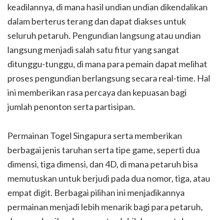
keadilannya, di mana hasil undian undian dikendalikan
dalam berterus terang dan dapat diakses untuk
seluruh petaruh. Pengundian langsung atau undian
langsung menjadi salah satu fitur yang sangat
ditunggu-tunggu, di mana para pemain dapat melihat
proses pengundian berlangsung secara real-time. Hal
ini memberikan rasa percaya dan kepuasan bagi
jumlah penonton serta partisipan.
Permainan Togel Singapura serta memberikan
berbagai jenis taruhan serta tipe game, seperti dua
dimensi, tiga dimensi, dan 4D, di mana petaruh bisa
memutuskan untuk berjudi pada dua nomor, tiga, atau
empat digit. Berbagai pilihan ini menjadikannya
permainan menjadi lebih menarik bagi para petaruh,