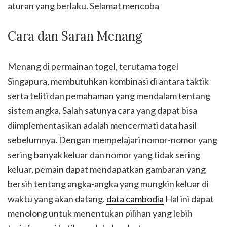
aturan yang berlaku. Selamat mencoba
Cara dan Saran Menang
Menang di permainan togel, terutama togel
Singapura, membutuhkan kombinasi di antara taktik
serta teliti dan pemahaman yang mendalam tentang
sistem angka. Salah satunya cara yang dapat bisa
diimplementasikan adalah mencermati data hasil
sebelumnya. Dengan mempelajari nomor-nomor yang
sering banyak keluar dan nomor yang tidak sering
keluar, pemain dapat mendapatkan gambaran yang
bersih tentang angka-angka yang mungkin keluar di
waktu yang akan datang.
data cambodia
Hal ini dapat
menolong untuk menentukan pilihan yang lebih